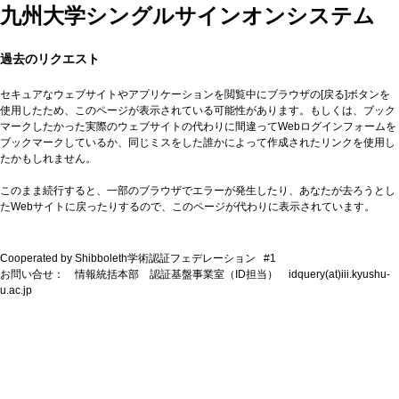
九州大学シングルサインオンシステム
過去のリクエスト
セキュアなウェブサイトやアプリケーションを閲覧中にブラウザの[戻る]ボタンを
使用したため、このページが表示されている可能性があります。もしくは、ブック
マークしたかった実際のウェブサイトの代わりに間違ってWebログインフォームを
ブックマークしているか、同じミスをした誰かによって作成されたリンクを使用し
たかもしれません。
このまま続行すると、一部のブラウザでエラーが発生したり、あなたが去ろうとし
たWebサイトに戻ったりするので、このページが代わりに表示されています。
Cooperated by Shibboleth学術認証フェデレーション #1
お問い合せ： 情報統括本部 認証基盤事業室（ID担当） idquery(at)iii.kyushu-
u.ac.jp