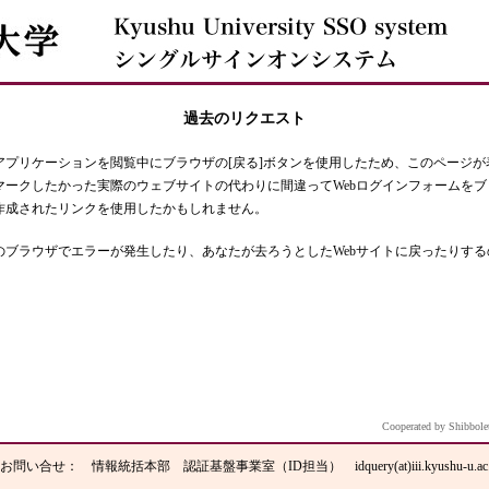
過去のリクエスト
アプリケーションを閲覧中にブラウザの[戻る]ボタンを使用したため、このページ
マークしたかった実際のウェブサイトの代わりに間違ってWebログインフォームを
作成されたリンクを使用したかもしれません。
のブラウザでエラーが発生したり、あなたが去ろうとしたWebサイトに戻ったりす
Cooperated by S
お問い合せ： 情報統括本部 認証基盤事業室（ID担当） idquery(at)iii.kyushu-u.ac.