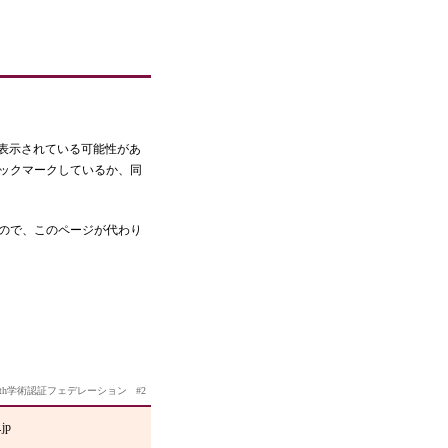
が表示されている可能性があ
ブックマークしているか、同
るので、このページが代わり
hibboleth学術認証フェデレーション #2
jp